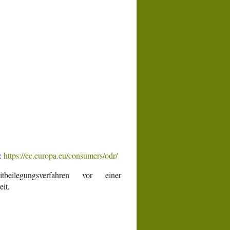
g:
https://ec.europa.eu/consumers/odr/
ilegungsverfahren vor einer
eit.