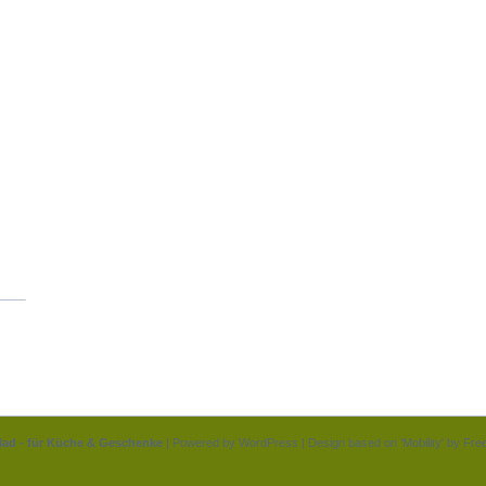
lad - für Küche & Geschenke
| Powered by
WordPress
| Design based on 'Mobility' by
Fre