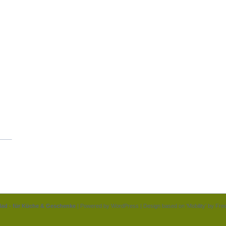
lad - für Küche & Geschenke
| Powered by
WordPress
| Design based on 'Mobility' by
Fre